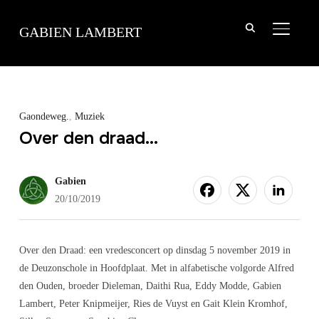
TOGGLE
GABIEN LAMBERT
Gaondeweg.
,
Muziek
Over den draad…
Gabien
20/10/2019
Over den Draad: een vredesconcert op
dinsdag
5 november 2019 in
de
Deuzonschole
in Hoofdplaat. Met in alfabetische volgorde Alfred
den Ouden, broeder Dieleman,
Daithi
Rua
, Eddy
Modde
,
Gabien
Lambert, Peter
Knipmeijer
, Ries de Vuyst en
Gait
Klein
Kromhof
,