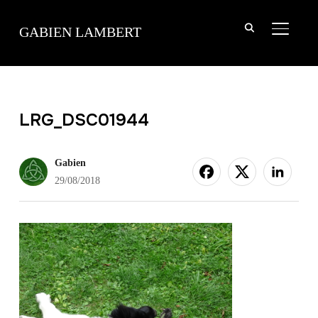
TOGGLE
GABIEN LAMBERT
LRG_DSC01944
Gabien
29/08/2018