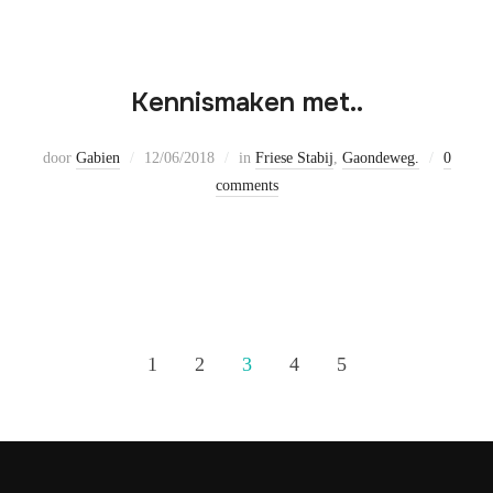
Kennismaken met..
door
Gabien
12/06/2018
in
Friese Stabij
,
Gaondeweg.
0
comments
1
2
3
4
5