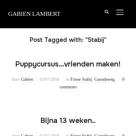
TOGGLE
GABIEN LAMBERT
Post Tagged with: "Stabij"
Puppycursus…vrienden maken!
door
Gabien
03/07/2018
in
Friese Stabij
,
Gaondeweg.
0
comments
Bijna 13 weken..
door
Gabien
02/07/2018
in
Friese Stabij
,
Gaondeweg.
0