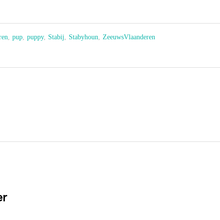
ren
,
pup
,
puppy
,
Stabij
,
Stabyhoun
,
ZeeuwsVlaanderen
er