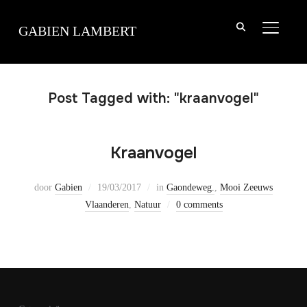
TOGGLE
GABIEN LAMBERT
Post Tagged with: "kraanvogel"
Kraanvogel
door
Gabien
19/03/2017
in
Gaondeweg.
,
Mooi Zeeuws
Vlaanderen
,
Natuur
0 comments